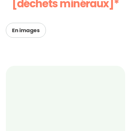
[déchets minéraux]*
En images