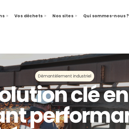
ns
Vos déchets
Nos sites
Qui sommes-nous ?
Démantèlement industriel
olution clé e
iant performa