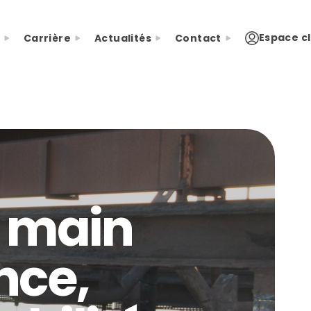
Espace cl
Carrière
Actualités
Contact
n main
nce,