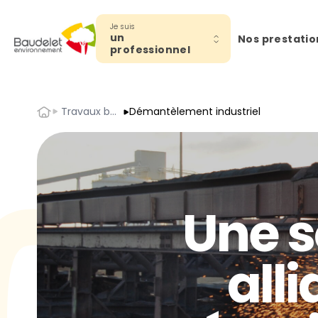
Je suis
un
Nos prestatio
professionnel
Accueil
Travaux bâtiment et industrie
Démantèlement industriel
Une s
all