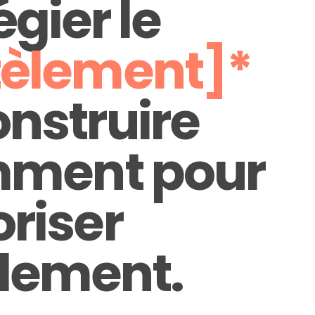
égier le
èlement]*
onstruire
emment pour
oriser
lement.