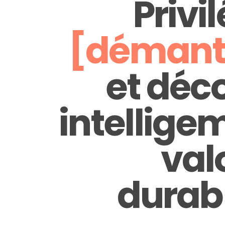
Privil
[démant
et déc
intellig
val
durab