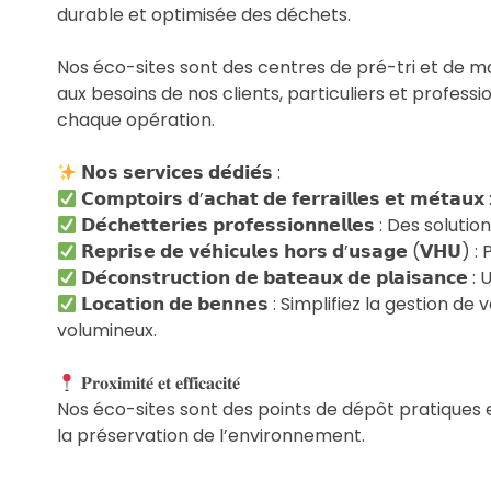
durable et optimisée des déchets.
Nos éco-sites sont des centres de pré-tri et de m
aux besoins de nos clients, particuliers et professi
chaque opération.
𝗡𝗼𝘀 𝘀𝗲𝗿𝘃𝗶𝗰𝗲𝘀 𝗱𝗲́𝗱𝗶𝗲́𝘀 :
𝗖𝗼𝗺𝗽𝘁𝗼𝗶𝗿𝘀 𝗱’𝗮𝗰𝗵𝗮𝘁 𝗱𝗲 𝗳𝗲𝗿𝗿𝗮𝗶𝗹𝗹𝗲
𝗗𝗲́𝗰𝗵𝗲𝘁𝘁𝗲𝗿𝗶𝗲𝘀 𝗽𝗿𝗼𝗳𝗲𝘀𝘀𝗶𝗼𝗻𝗻𝗲𝗹𝗹𝗲𝘀
𝗥𝗲𝗽𝗿𝗶𝘀𝗲 𝗱𝗲 𝘃𝗲́𝗵𝗶𝗰𝘂𝗹𝗲𝘀 𝗵𝗼𝗿𝘀 𝗱’𝘂𝘀𝗮𝗴
𝗗𝗲́𝗰𝗼𝗻𝘀𝘁𝗿𝘂𝗰𝘁𝗶𝗼𝗻 𝗱𝗲 𝗯𝗮𝘁𝗲𝗮𝘂𝘅 𝗱𝗲 𝗽
𝗟𝗼𝗰𝗮𝘁𝗶𝗼𝗻 𝗱𝗲 𝗯𝗲𝗻𝗻𝗲𝘀 : Simplifiez la ge
volumineux.
𝐏𝐫𝐨𝐱𝐢𝐦𝐢𝐭𝐞́ 𝐞𝐭 𝐞𝐟𝐟𝐢𝐜𝐚𝐜𝐢𝐭𝐞́
Nos éco-sites sont des points de dépôt pratiques e
la préservation de l’environnement.