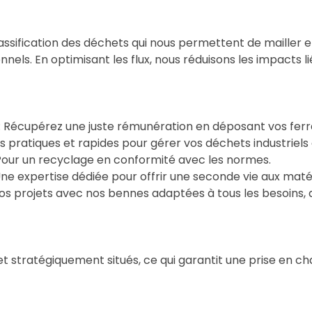
assification des déchets qui nous permettent de mailler e
onnels. En optimisant les flux, nous réduisons les impacts l
 𝗲𝘁 𝗺𝗲́𝘁𝗮𝘂𝘅 : Récupérez une juste rémunération en déposant 
 : Des solutions pratiques et rapides pour gérer vos déchets industrie
𝗲 (𝗩𝗛𝗨) : Pour un recyclage en conformité avec les normes.
𝗮𝗶𝘀𝗮𝗻𝗰𝗲 : Une expertise dédiée pour offrir une seconde vie aux
stion de vos projets avec nos bennes adaptées à tous les besoin
t stratégiquement situés, ce qui garantit une prise en c